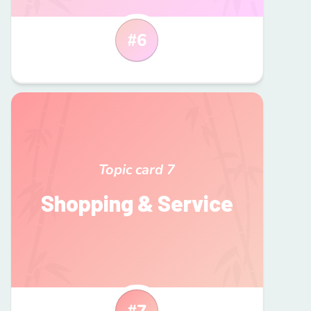
#
6
Topic card
7
Shopping & Service
#
7