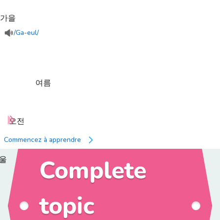
가을
/Ga-eul/
여름
오전
Commencez à apprendre
울
Complete
topic