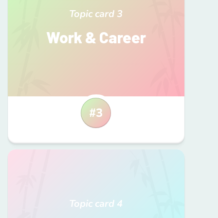
Topic card
3
Work & Career
#
3
Topic card
4