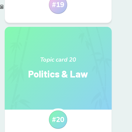
#
19
울
Topic card
20
Politics & Law
#
20