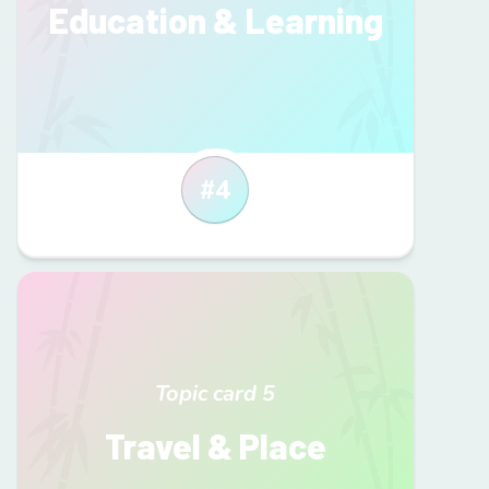
Education & Learning
#
4
Topic card
5
Travel & Place