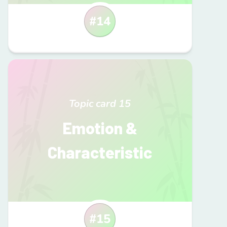
#
14
Topic card
15
Emotion &
Characteristic
#
15