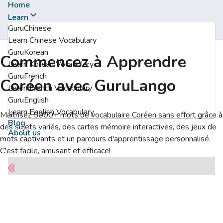
Home
Learn
GuruChinese
Learn Chinese Vocabulary
GuruKorean
Commencez à Apprendre
Learn Korean Vocabulary
GuruFrench
Coréen avec GuruLango
Learn French Vocabulary
GuruEnglish
Learn English Vocabulary
Maîtrisez 5000+ mots de vocabulaire Coréen sans effort grâce à
Blog
des sujets variés, des cartes mémoire interactives, des jeux de
About us
mots captivants et un parcours d'apprentissage personnalisé.
C'est facile, amusant et efficace!