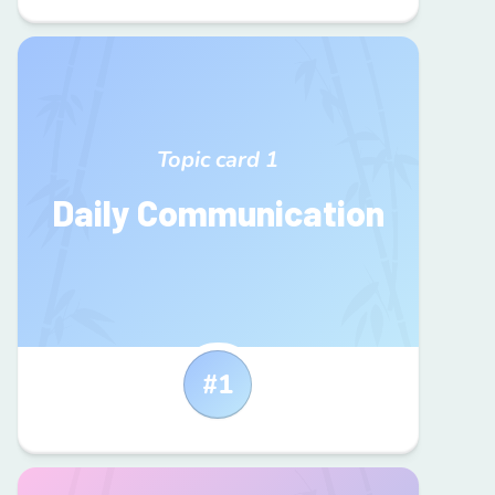
Topic card
1
Daily Communication
#
1