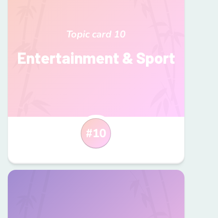
Topic card
10
Entertainment & Sport
#
10