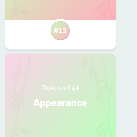
#
13
Topic card
14
Appearance