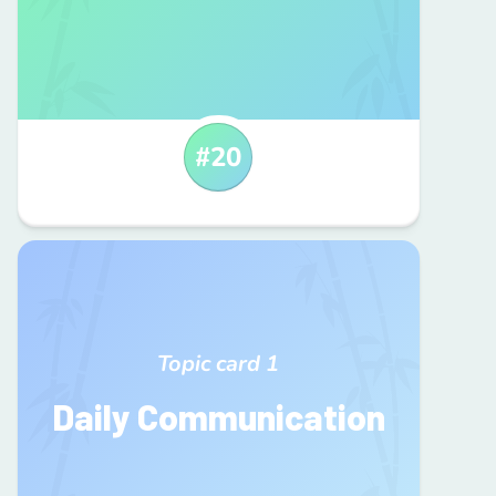
#
20
Topic card
1
Daily Communication