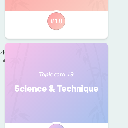
#
18
가을
/Ga-eul/
Topic card
19
Science & Technique
여름
오전