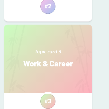
#
2
Topic card
3
Work & Career
#
3