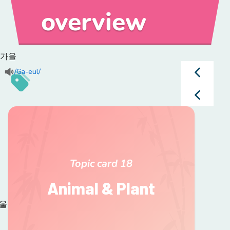
overview
가을
/Ga-eul/
여름
Topic card
18
오전
Animal & Plant
울