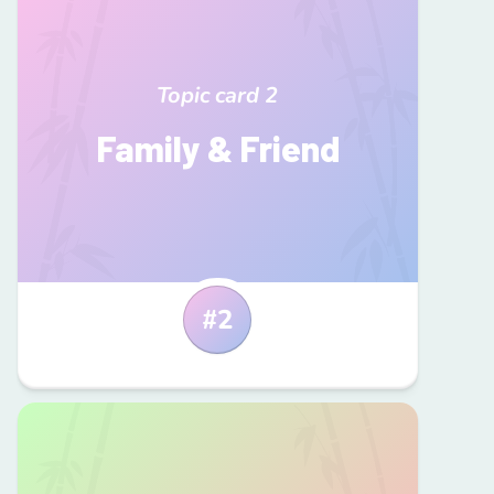
Topic card
2
Family & Friend
#
2