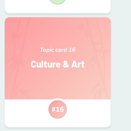
Topic card
16
Culture & Art
#
16