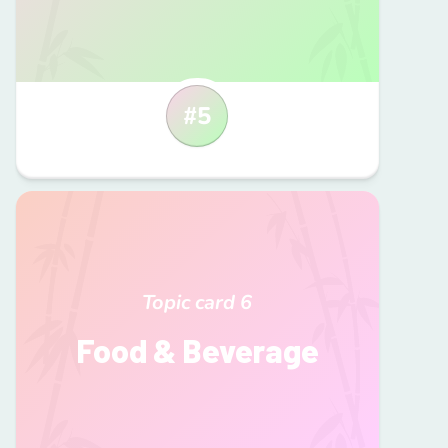
#
5
Topic card
6
Food & Beverage