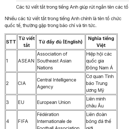
Các từ viết tắt trong tiếng Anh giúp rút ngắn tên các tổ
Nhiều các từ viết tắt trong tiếng Anh chính là tên tổ chức
quốc tế, thường gặp trong báo chí và tin tức.
Từ viết
Nghĩa tiếng
STT
Từ đầy đủ (English)
tắt
Việt
Association of
Hiệp hội các
1
ASEAN
Southeast Asian
quốc gia
Nations
Đông Nam Á
Cơ quan Tình
Central Intelligence
2
CIA
báo Trung
Agency
ương Mỹ
Liên minh
3
EU
European Union
châu Âu
Fédération
Liên đoàn
4
FIFA
Internationale de
bóng đá thế
Football Association
giới