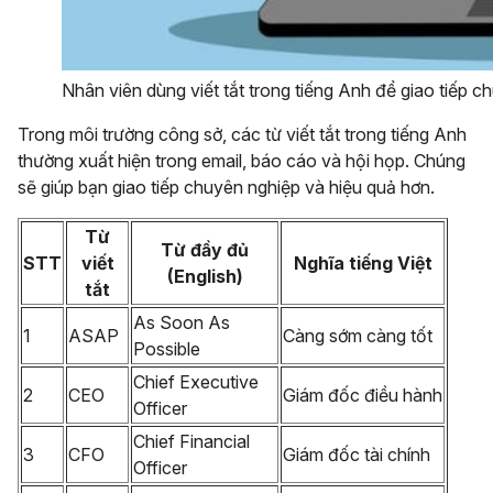
Nhân viên dùng viết tắt trong tiếng Anh để giao tiếp c
Trong môi trường công sở, các từ viết tắt trong tiếng Anh
thường xuất hiện trong email, báo cáo và hội họp. Chúng
sẽ giúp bạn giao tiếp chuyên nghiệp và hiệu quả hơn.
Từ
Từ đầy đủ
STT
viết
Nghĩa tiếng Việt
(English)
tắt
As Soon As
1
ASAP
Càng sớm càng tốt
Possible
Chief Executive
2
CEO
Giám đốc điều hành
Officer
Chief Financial
3
CFO
Giám đốc tài chính
Officer