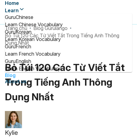
Home
Learn
GuruChinese
Learn Chinese Vocabulary
Trang chủ
Blog Gurulango
GuruKorean
Bỏ Túi 120 Các Từ Viết Tắt Trong Tiếng Anh Thông
Learn Korean Vocabulary
Dụng Nhất
GuruFrench
Learn French Vocabulary
GuruEnglish
Bỏ Túi 120 Các Từ Viết Tắt
Learn English Vocabulary
Blog
Trong Tiếng Anh Thông
About us
Dụng Nhất
Kylie