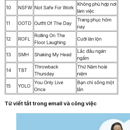
Không phù hợp nơi
10
NSFW
Not Safe For Work
làm việc
Trang phục hôm
11
OOTD
Outfit Of The Day
nay
Rolling On The
12
ROFL
Cười lăn lộn
Floor Laughing
Lắc đầu ngán
13
SMH
Shaking My Head
ngẩm
Throwback
Thứ Năm hoài
14
TBT
Thursday
niệm
You Only Live
Bạn chỉ sống một
15
YOLO
Once
lần
Từ viết tắt trong email và công việc