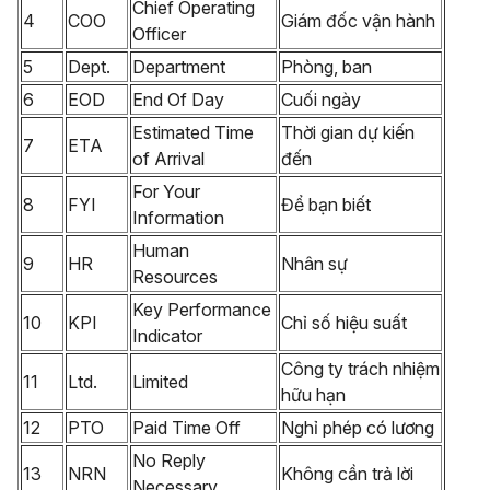
Chief Operating
4
COO
Giám đốc vận hành
Officer
5
Dept.
Department
Phòng, ban
6
EOD
End Of Day
Cuối ngày
Estimated Time
Thời gian dự kiến
7
ETA
of Arrival
đến
For Your
8
FYI
Để bạn biết
Information
Human
9
HR
Nhân sự
Resources
Key Performance
10
KPI
Chỉ số hiệu suất
Indicator
Công ty trách nhiệm
11
Ltd.
Limited
hữu hạn
12
PTO
Paid Time Off
Nghỉ phép có lương
No Reply
13
NRN
Không cần trả lời
Necessary