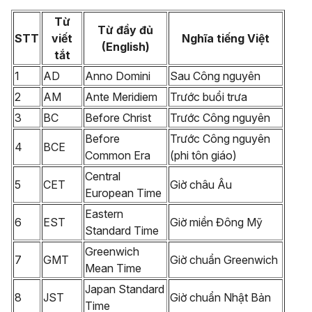
Từ
Từ đầy đủ
STT
viết
Nghĩa tiếng Việt
(English)
tắt
1
AD
Anno Domini
Sau Công nguyên
2
AM
Ante Meridiem
Trước buổi trưa
3
BC
Before Christ
Trước Công nguyên
Before
Trước Công nguyên
4
BCE
Common Era
(phi tôn giáo)
Central
5
CET
Giờ châu Âu
European Time
Eastern
6
EST
Giờ miền Đông Mỹ
Standard Time
Greenwich
7
GMT
Giờ chuẩn Greenwich
Mean Time
Japan Standard
8
JST
Giờ chuẩn Nhật Bản
Time