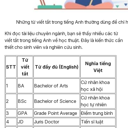
Những từ viết tắt trong tiếng Anh thường dùng để chỉ 
Khi đọc tài liệu chuyên ngành, bạn sẽ thấy nhiều các từ
viết tắt trong tiếng Anh về học thuật. Đây là kiến thức cần
thiết cho sinh viên và nghiên cứu sinh.
Từ
Nghĩa tiếng
STT
viết
Từ đầy đủ (English)
Việt
tắt
Cử nhân khoa
1
BA
Bachelor of Arts
học xã hội
Cử nhân khoa
2
BSc
Bachelor of Science
học tự nhiên
3
GPA
Grade Point Average
Điểm trung bình
4
JD
Juris Doctor
Tiến sĩ luật