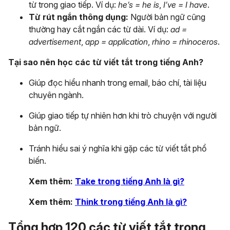
từ trong giao tiếp. Ví dụ:
he’s = he is
,
I’ve = I have
.
Từ rút ngắn thông dụng:
Người bản ngữ cũng
thường hay cắt ngắn các từ dài. Ví dụ:
ad =
advertisement
,
app = application
,
rhino = rhinoceros
.
Tại sao nên học các từ viết tắt trong tiếng Anh?
Giúp đọc hiểu nhanh trong email, báo chí, tài liệu
chuyên ngành.
Giúp giao tiếp tự nhiên hơn khi trò chuyện với người
bản ngữ.
Tránh hiểu sai ý nghĩa khi gặp các từ viết tắt phổ
biến.
Xem thêm:
Take trong tiếng Anh là gì?
Xem thêm:
Think trong tiếng Anh là gì?
Tổng hợp 120 các từ viết tắt trong