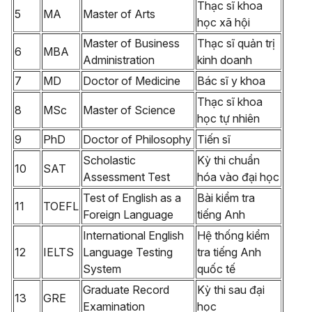
Thạc sĩ khoa
5
MA
Master of Arts
học xã hội
Master of Business
Thạc sĩ quản trị
6
MBA
Administration
kinh doanh
7
MD
Doctor of Medicine
Bác sĩ y khoa
Thạc sĩ khoa
8
MSc
Master of Science
học tự nhiên
9
PhD
Doctor of Philosophy
Tiến sĩ
Scholastic
Kỳ thi chuẩn
10
SAT
Assessment Test
hóa vào đại học
Test of English as a
Bài kiểm tra
11
TOEFL
Foreign Language
tiếng Anh
International English
Hệ thống kiểm
12
IELTS
Language Testing
tra tiếng Anh
System
quốc tế
Graduate Record
Kỳ thi sau đại
13
GRE
Examination
học