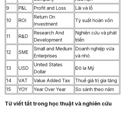
9
P&L
Profit and Loss
Lãi và lỗ
Return On
10
ROI
Tỷ suất hoàn vốn
Investment
Research And
Nghiên cứu và phát
11
R&D
Development
triển
Small and Medium
Doanh nghiệp vừa
12
SME
Enterprises
và nhỏ
United States
13
USD
Đô la Mỹ
Dollar
14
VAT
Value Added Tax
Thuế giá trị gia tăng
15
YOY
Year Over Year
So sánh theo năm
Từ viết tắt trong học thuật và nghiên cứu