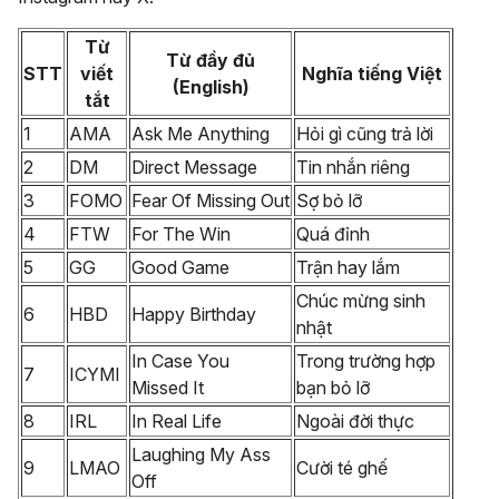
Từ
Từ đầy đủ
STT
viết
Nghĩa tiếng Việt
(English)
tắt
1
AMA
Ask Me Anything
Hỏi gì cũng trả lời
2
DM
Direct Message
Tin nhắn riêng
3
FOMO
Fear Of Missing Out
Sợ bỏ lỡ
4
FTW
For The Win
Quá đỉnh
5
GG
Good Game
Trận hay lắm
Chúc mừng sinh
6
HBD
Happy Birthday
nhật
In Case You
Trong trường hợp
7
ICYMI
Missed It
bạn bỏ lỡ
8
IRL
In Real Life
Ngoài đời thực
Laughing My Ass
9
LMAO
Cười té ghế
Off