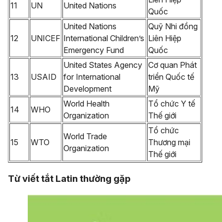
11
UN
United Nations
Quốc
United Nations
Quỹ Nhi đồng
12
UNICEF
International Children’s
Liên Hiệp
Emergency Fund
Quốc
United States Agency
Cơ quan Phát
13
USAID
for International
triển Quốc tế
Development
Mỹ
World Health
Tổ chức Y tế
14
WHO
Organization
Thế giới
Tổ chức
World Trade
15
WTO
Thương mại
Organization
Thế giới
Từ viết tắt Latin thường gặp