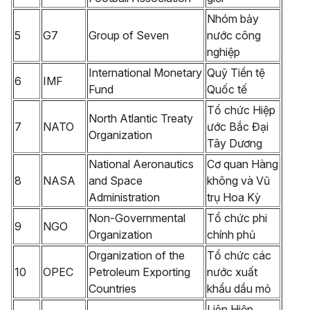
Nhóm bảy
5
G7
Group of Seven
nước công
nghiệp
International Monetary
Quỹ Tiền tệ
6
IMF
Fund
Quốc tế
Tổ chức Hiệp
North Atlantic Treaty
7
NATO
ước Bắc Đại
Organization
Tây Dương
National Aeronautics
Cơ quan Hàng
8
NASA
and Space
không và Vũ
Administration
trụ Hoa Kỳ
Non-Governmental
Tổ chức phi
9
NGO
Organization
chính phủ
Organization of the
Tổ chức các
10
OPEC
Petroleum Exporting
nước xuất
Countries
khẩu dầu mỏ
Liên Hiệp