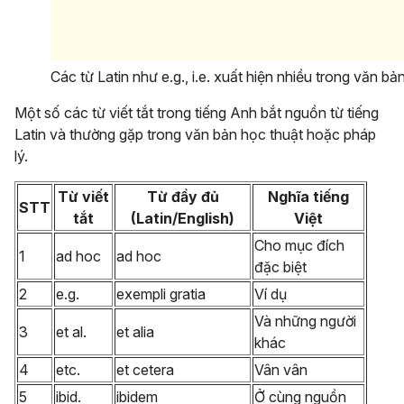
Các từ Latin như e.g., i.e. xuất hiện nhiều trong văn bả
Một số các từ viết tắt trong tiếng Anh bắt nguồn từ tiếng
Latin và thường gặp trong văn bản học thuật hoặc pháp
lý.
Từ viết
Từ đầy đủ
Nghĩa tiếng
STT
tắt
(Latin/English)
Việt
Cho mục đích
1
ad hoc
ad hoc
đặc biệt
2
e.g.
exempli gratia
Ví dụ
Và những người
3
et al.
et alia
khác
4
etc.
et cetera
Vân vân
5
ibid.
ibidem
Ở cùng nguồn