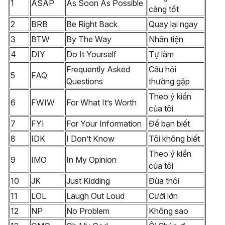
1
ASAP
As Soon As Possible
càng tốt
2
BRB
Be Right Back
Quay lại ngay
3
BTW
By The Way
Nhân tiện
4
DIY
Do It Yourself
Tự làm
Frequently Asked
Câu hỏi
5
FAQ
Questions
thường gặp
Theo ý kiến
6
FWIW
For What It’s Worth
của tôi
7
FYI
For Your Information
Để bạn biết
8
IDK
I Don’t Know
Tôi không biết
Theo ý kiến
9
IMO
In My Opinion
của tôi
10
JK
Just Kidding
Đùa thôi
11
LOL
Laugh Out Loud
Cười lớn
12
NP
No Problem
Không sao