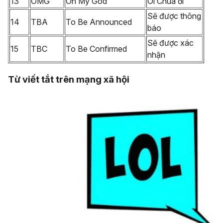
13
OMG
Oh My God
Ôi Chúa ơi
Sẽ được thông
14
TBA
To Be Announced
báo
Sẽ được xác
15
TBC
To Be Confirmed
nhận
Từ viết tắt trên mạng xã hội