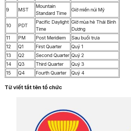
Mountain
9
MST
Giờ miền núi Mỹ
Standard Time
Pacific Daylight
Giờ mùa hè Thái Bình
10
PDT
Time
Dương
11
PM
Post Meridiem
Sau buổi trưa
12
Q1
First Quarter
Quý 1
13
Q2
Second Quarter
Quý 2
14
Q3
Third Quarter
Quý 3
15
Q4
Fourth Quarter
Quý 4
Từ viết tắt tên tổ chức