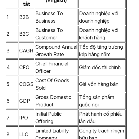
(English)
tắt
Business To
Doanh nghiệp với
1
B2B
Business
doanh nghiệp
Business To
Doanh nghiệp với
2
B2C
Customer
khách hàng
Compound Annual
Tốc độ tăng trưởng
3
CAGR
Growth Rate
kép hàng năm
Chief Financial
4
CFO
Giám đốc tài chính
Officer
Cost Of Goods
5
COGS
Giá vốn hàng bán
Sold
Gross Domestic
Tổng sản phẩm
6
GDP
Product
quốc nội
Initial Public
Phát hành cổ phiếu
7
IPO
Offering
lần đầu
Limited Liability
Công ty trách nhiệm
8
LLC
Company
hữu hạn