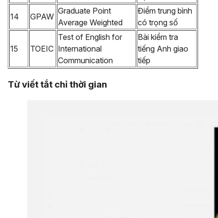
Graduate Point
Điểm trung bình
14
GPAW
Average Weighted
có trọng số
Test of English for
Bài kiểm tra
15
TOEIC
International
tiếng Anh giao
Communication
tiếp
Từ viết tắt chỉ thời gian