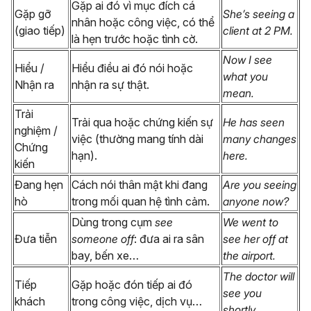
Gặp ai đó vì mục đích cá
Gặp gỡ
She’s seeing a
nhân hoặc công việc, có thể
(giao tiếp)
client at 2 PM.
là hẹn trước hoặc tình cờ.
Now I see
Hiểu /
Hiểu điều ai đó nói hoặc
what you
Nhận ra
nhận ra sự thật.
mean.
Trải
Trải qua hoặc chứng kiến sự
He has seen
nghiệm /
việc (thường mang tính dài
many changes
Chứng
hạn).
here.
kiến
Đang hẹn
Cách nói thân mật khi đang
Are you seeing
hò
trong mối quan hệ tình cảm.
anyone now?
Dùng trong cụm
see
We went to
Đưa tiễn
someone off
: đưa ai ra sân
see her off at
bay, bến xe…
the airport.
The doctor will
Tiếp
Gặp hoặc đón tiếp ai đó
see you
khách
trong công việc, dịch vụ…
shortly.