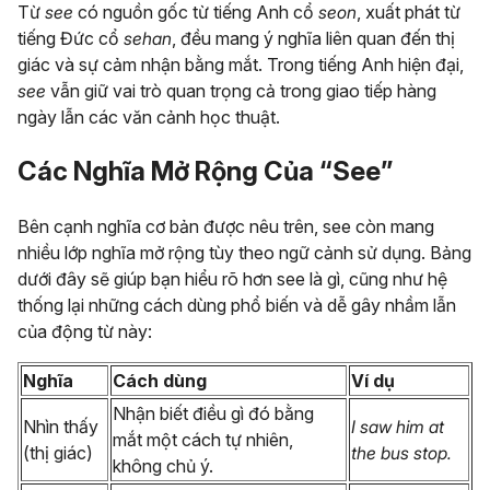
Từ
see
có nguồn gốc từ tiếng Anh cổ
seon
, xuất phát từ
tiếng Đức cổ
sehan
, đều mang ý nghĩa liên quan đến thị
giác và sự cảm nhận bằng mắt. Trong tiếng Anh hiện đại,
see
vẫn giữ vai trò quan trọng cả trong giao tiếp hàng
ngày lẫn các văn cảnh học thuật.
Các Nghĩa Mở Rộng Của “See”
Bên cạnh nghĩa cơ bản được nêu trên, see còn mang
nhiều lớp nghĩa mở rộng tùy theo ngữ cảnh sử dụng. Bảng
dưới đây sẽ giúp bạn hiểu rõ hơn see là gì, cũng như hệ
thống lại những cách dùng phổ biến và dễ gây nhầm lẫn
của động từ này:
Nghĩa
Cách dùng
Ví dụ
Nhận biết điều gì đó bằng
Nhìn thấy
I saw him at
mắt một cách tự nhiên,
(thị giác)
the bus stop.
không chủ ý.