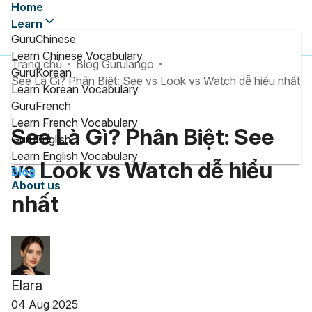
Home
Learn
GuruChinese
Learn Chinese Vocabulary
Trang chủ
Blog Gurulango
GuruKorean
See Là Gì? Phân Biệt: See vs Look vs Watch dễ hiểu nhất
Learn Korean Vocabulary
GuruFrench
Learn French Vocabulary
See Là Gì? Phân Biệt: See
GuruEnglish
Learn English Vocabulary
vs Look vs Watch dễ hiểu
Blog
About us
nhất
Elara
04 Aug 2025