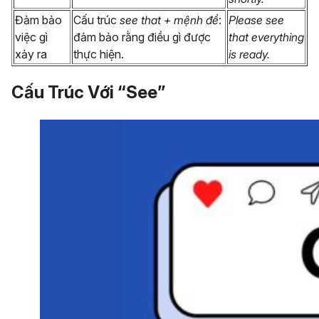
Đảm bảo
Cấu trúc
see that + mệnh đề
:
Please see
việc gì
đảm bảo rằng điều gì được
that everything
xảy ra
thực hiện.
is ready.
Cấu Trúc Với “See”