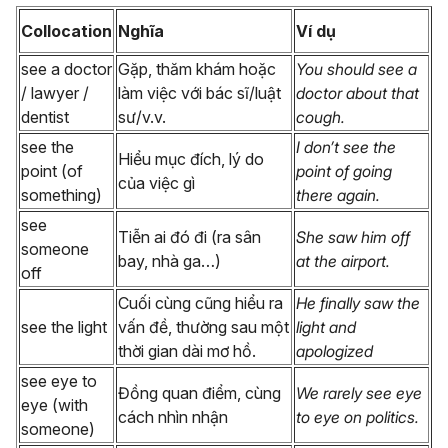
Collocation
Nghĩa
Ví dụ
see a doctor
Gặp, thăm khám hoặc
You should see a
/ lawyer /
làm việc với bác sĩ/luật
doctor about that
dentist
sư/v.v.
cough.
see the
I don’t see the
Hiểu mục đích, lý do
point (of
point of going
của việc gì
something)
there again.
see
Tiễn ai đó đi (ra sân
She saw him off
someone
bay, nhà ga…)
at the airport.
off
Cuối cùng cũng hiểu ra
He finally saw the
see the light
vấn đề, thường sau một
light and
thời gian dài mơ hồ.
apologized
see eye to
Đồng quan điểm, cùng
We rarely see eye
eye (with
cách nhìn nhận
to eye on politics.
someone)