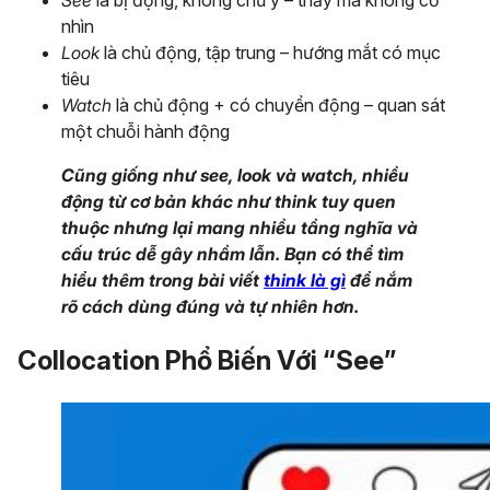
See
là bị động, không chủ ý – thấy mà không cố
nhìn
Look
là chủ động, tập trung – hướng mắt có mục
tiêu
Watch
là chủ động + có chuyển động – quan sát
một chuỗi hành động
Cũng giống như see, look và watch, nhiều
động từ cơ bản khác như think tuy quen
thuộc nhưng lại mang nhiều tầng nghĩa và
cấu trúc dễ gây nhầm lẫn. Bạn có thể tìm
hiểu thêm trong bài viết
think là gì
để nắm
rõ cách dùng đúng và tự nhiên hơn.
Collocation Phổ Biến Với “See”