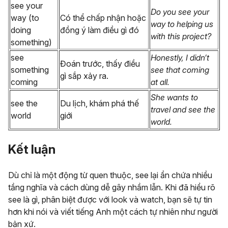
see your
Do you see your
way (to
Có thể chấp nhận hoặc
way to helping us
doing
đồng ý làm điều gì đó
with this project?
something)
see
Honestly, I didn’t
Đoán trước, thấy điều
something
see that coming
gì sắp xảy ra.
coming
at all.
She wants to
see the
Du lịch, khám phá thế
travel and see the
world
giới
world.
Kết luận
Dù chỉ là một động từ quen thuộc,
see
lại ẩn chứa nhiều
tầng nghĩa và cách dùng dễ gây nhầm lẫn. Khi đã hiểu rõ
see là gì, phân biệt được với
look
và
watch
, bạn sẽ tự tin
hơn khi nói và viết tiếng Anh một cách tự nhiên như người
bản xứ.