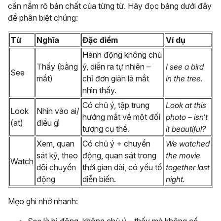
cần nắm rõ bản chất của từng từ.
Hãy đọc bảng dưới đây
để phân biệt chúng:
Từ
Nghĩa
Đặc điểm
Ví dụ
Hành động không chủ
Thấy (bằng
ý, diễn ra tự nhiên –
I see a bird
See
mắt)
chỉ đơn giản là mắt
in the tree.
nhìn thấy.
Có chủ ý, tập trung
Look at this
Look
Nhìn vào ai/
hướng mắt về một đối
photo – isn’t
(at)
điều gì
tượng cụ thể.
it beautiful?
Xem, quan
Có chủ ý + chuyển
We watched
sát kỹ, theo
động, quan sát trong
the movie
Watch
dõi chuyển
thời gian dài, có yếu tố
together last
động
diễn biến.
night.
Mẹo ghi nhớ nhanh: