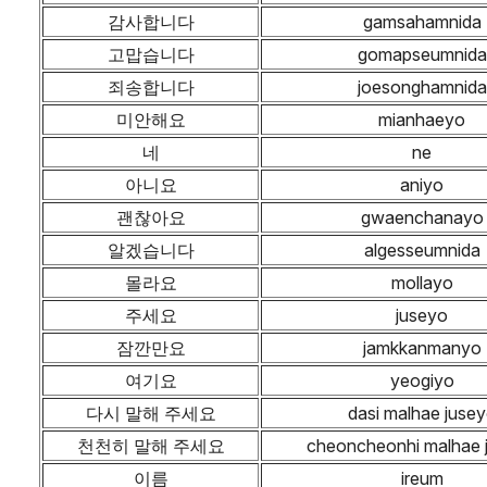
감사합니다
gamsahamnida
고맙습니다
gomapseumnida
죄송합니다
joesonghamnida
미안해요
mianhaeyo
네
ne
아니요
aniyo
괜찮아요
gwaenchanayo
알겠습니다
algesseumnida
몰라요
mollayo
주세요
juseyo
잠깐만요
jamkkanmanyo
여기요
yeogiyo
다시 말해 주세요
dasi malhae juse
천천히 말해 주세요
cheoncheonhi malhae 
이름
ireum