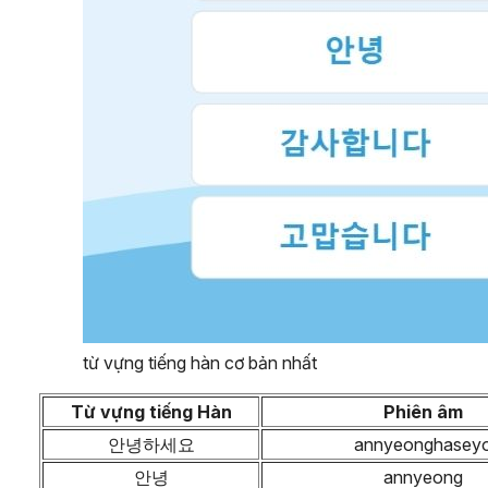
từ vựng tiếng hàn cơ bản nhất
Từ vựng tiếng Hàn
Phiên âm
안녕하세요
annyeonghasey
안녕
annyeong