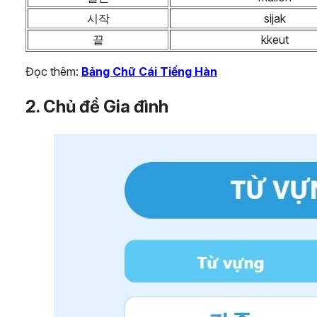
시작
sijak
끝
kkeut
Đọc thêm:
Bảng Chữ Cái Tiếng Hàn
2. Chủ đề Gia đình