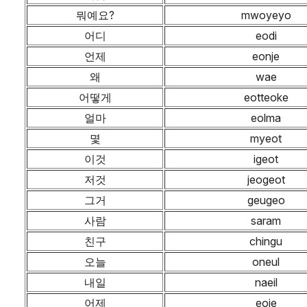
뭐예요?
mwoyeyo
어디
eodi
언제
eonje
왜
wae
어떻게
eotteoke
얼마
eolma
몇
myeot
이것
igeot
저것
jeogeot
그거
geugeo
사람
saram
친구
chingu
오늘
oneul
내일
naeil
어제
eoje