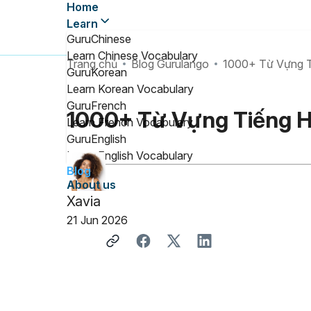
Home
Learn
GuruChinese
Learn Chinese Vocabulary
Trang chủ
Blog Gurulango
1000+ Từ Vựng T
GuruKorean
Learn Korean Vocabulary
GuruFrench
1000+ Từ Vựng Tiếng H
Learn French Vocabulary
GuruEnglish
Learn English Vocabulary
Blog
About us
Xavia
21 Jun 2026