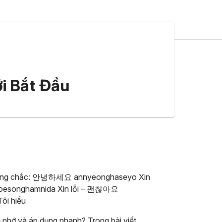
i Bắt Đầu
n vững chắc: 안녕하세요 annyeonghaseyo Xin
songhamnida Xin lỗi – 괜찮아요
i hiểu
 nhớ và áp dụng nhanh? Trong bài viết