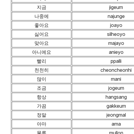
지금
jigeum
나중에
najunge
좋아요
joayo
싫어요
silheoyo
맞아요
majayo
아니에요
anieyo
빨리
ppalli
천천히
cheoncheonhi
많이
mani
조금
jogeum
항상
hangsang
가끔
gakkeum
정말
jeongmal
아마
ama
물론
mullon