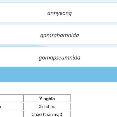
Ý nghĩa
o
Xin chào
Chào (thân mật)