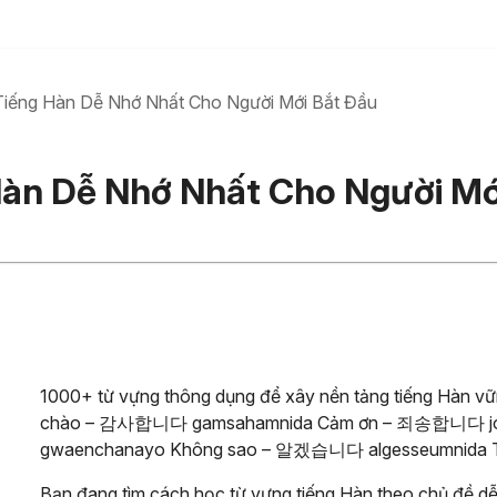
iếng Hàn Dễ Nhớ Nhất Cho Người Mới Bắt Đầu
àn Dễ Nhớ Nhất Cho Người Mớ
1000+ từ vựng thông dụng để xây nền tảng tiếng Hà
chào – 감사합니다 gamsahamnida Cảm ơn – 죄송합니다 joe
gwaenchanayo Không sao – 알겠습니다 algesseumnida Tô
Bạn đang tìm cách học từ vựng tiếng Hàn theo chủ đề dễ