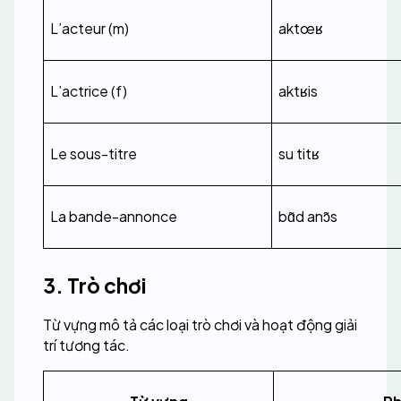
L’acteur (m)
aktœʁ
L’actrice (f)
aktʁis
Le sous-titre
su titʁ
La bande-annonce
bɑ̃d anɔ̃s
3. Trò chơi
Từ vựng mô tả các loại trò chơi và hoạt động giải 
trí tương tác.