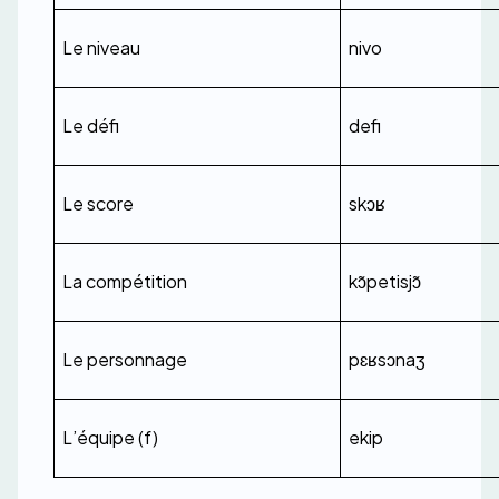
Le niveau
nivo
Le défi
defi
Le score
skɔʁ
La compétition
kɔ̃petisjɔ̃
Le personnage
pɛʁsɔnaʒ
L’équipe (f)
ekip