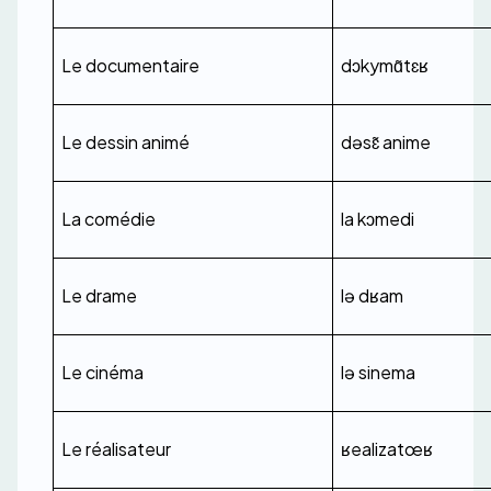
Le documentaire
dɔkymɑ̃tɛʁ
Le dessin animé
dəsɛ̃ anime
La comédie
la kɔmedi
Le drame
lə dʁam
Le cinéma
lə sinema
Le réalisateur
ʁealizatœʁ