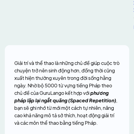
Giải trí và thể thao là những chủ đề giúp cuộc trò 
chuyện trở nên sinh động hơn, đồng thời cũng 
xuất hiện thường xuyên trong đời sống hằng 
ngày. Nhờ bộ 5000 từ vựng tiếng Pháp theo 
chủ đề của GuruLango kết hợp với 
phương 
pháp lặp lại ngắt quãng (Spaced Repetition)
, 
bạn sẽ ghi nhớ từ mới một cách tự nhiên, nâng 
cao khả năng mô tả sở thích, hoạt động giải trí 
và các môn thể thao bằng tiếng Pháp.