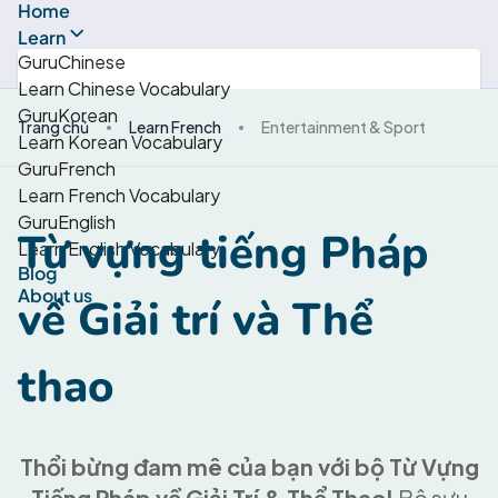
Home
Learn
GuruChinese
Learn Chinese Vocabulary
GuruKorean
Trang chủ
Learn French
Entertainment & Sport
Learn Korean Vocabulary
GuruFrench
Learn French Vocabulary
GuruEnglish
Từ vựng tiếng Pháp
Learn English Vocabulary
Blog
About us
về Giải trí và Thể
thao
Thổi bừng đam mê của bạn với bộ Từ Vựng
Tiếng Pháp về Giải Trí & Thể Thao!
Bộ sưu