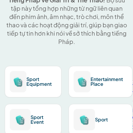
tập này tổng hợp những từ ngữ liên quan
đến phim ảnh, âm nhạc, trò chơi, môn thể
thao và các hoạt động giải trí, giúp bạn giao
tiếp tự tin hơn khi nói về sở thích bằng tiếng
Pháp.
Sport
Entertainment
Equipment
Place
Sport
Sport
Event