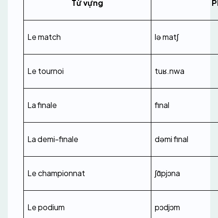
Từ vựng
P
Le match
lə matʃ
Le tournoi
tuʁ.nwa
La finale
final
La demi-finale
dəmi final
Le championnat
ʃɑ̃pjɔna
Le podium
pɔdjɔm