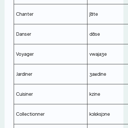
Chanter
ʃɑ̃te
Danser
dɑ̃se
Voyager
vwajaʒe
Jardiner
ʒaʁdine
Cuisiner
kzine
Collectionner
kɔlɛksjɔne