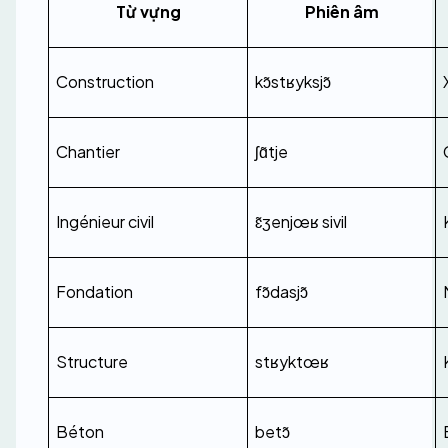
Từ vựng
Phiên âm
Construction
kɔ̃stʁyksjɔ̃
Chantier
ʃɑ̃tje
Ingénieur civil
ɛ̃ʒenjœʁ sivil
Fondation
fɔ̃dasjɔ̃
Structure
stʁyktœʁ
Béton
betɔ̃