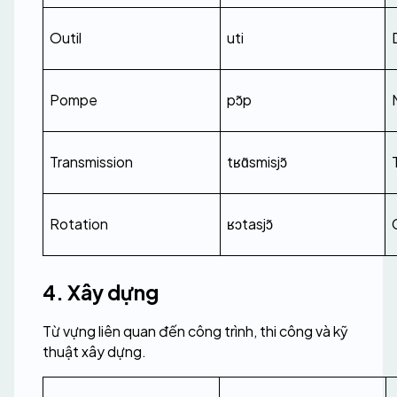
Outil
uti
Pompe
pɔ̃p
Transmission
tʁɑ̃smisjɔ̃
Rotation
ʁɔtasjɔ̃
4. Xây dựng
Từ vựng liên quan đến công trình, thi công và kỹ 
thuật xây dựng.