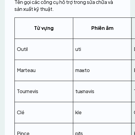
Tên gọi các công cụ hỗ trợ trong sửa chữa và 
sản xuất kỹ thuật.
Từ vựng
Phiên âm
Outil
uti
Marteau
maʁto
Tournevis
tuʁnəvis
Clé
kle
Pince
pɛ̃s