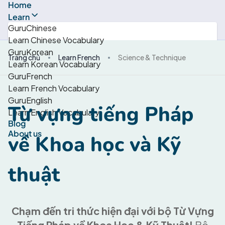
Home
Learn
GuruChinese
Learn Chinese Vocabulary
GuruKorean
Trang chủ
Learn French
Science & Technique
Learn Korean Vocabulary
GuruFrench
Learn French Vocabulary
GuruEnglish
Từ vựng tiếng Pháp
Learn English Vocabulary
Blog
About us
về Khoa học và Kỹ
thuật
Chạm đến tri thức hiện đại với bộ Từ Vựng
Tiếng Pháp về Khoa Học & Kỹ Thuật!
Bộ