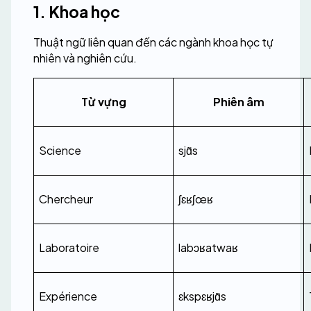
1. Khoa học
Thuật ngữ liên quan đến các ngành khoa học tự 
nhiên và nghiên cứu.
Từ vựng
Phiên âm
Science
sjɑ̃s
Chercheur
ʃɛʁʃœʁ
Laboratoire
labɔʁatwaʁ
Expérience
ɛkspɛʁjɑ̃s