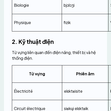
Biologie
bjɔlɔʒi
Physique
fizik
2. Kỹ thuật điện
Từ vựng liên quan đến điện năng, thiết bị và hệ 
thống điện.
Từ vựng
Phiên âm
Électricité
elɛktʁisite
Circuit électrique
siʁkɥi elɛktʁik