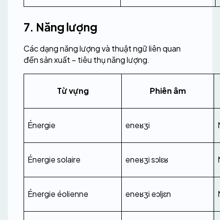
7. Năng lượng
Các dạng năng lượng và thuật ngữ liên quan 
đến sản xuất – tiêu thụ năng lượng.
Từ vựng
Phiên âm
Énergie
eneʁʒi
Énergie solaire
eneʁʒi sɔlɛʁ
Énergie éolienne
eneʁʒi eɔljɛn