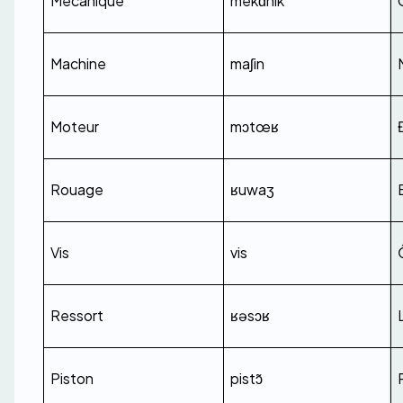
Mécanique
mekɑnik
Machine
maʃin
Moteur
mɔtœʁ
Rouage
ʁuwaʒ
Vis
vis
Ressort
ʁəsɔʁ
Piston
pistɔ̃