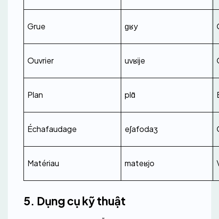
Grue
ɡʁy
Ouvrier
uvʁije
Plan
plɑ̃
Échafaudage
eʃafodaʒ
Matériau
mateʁjo
5. Dụng cụ kỹ thuật