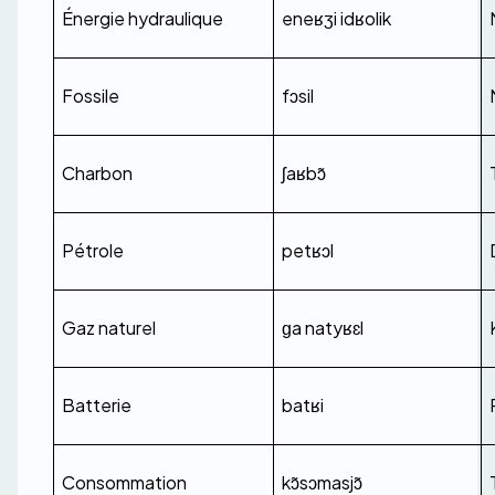
Énergie hydraulique
eneʁʒi idʁolik
Fossile
fɔsil
Charbon
ʃaʁbɔ̃
Pétrole
petʁɔl
Gaz naturel
ɡa natyʁɛl
Batterie
batʁi
Consommation
kɔ̃sɔmasjɔ̃