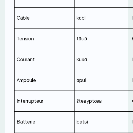
Câble
kɑbl
Tension
tɑ̃sjɔ̃
Courant
kuʁɑ̃
Ampoule
ɑ̃pul
Interrupteur
ɛ̃teʁyptœʁ
Batterie
batʁi