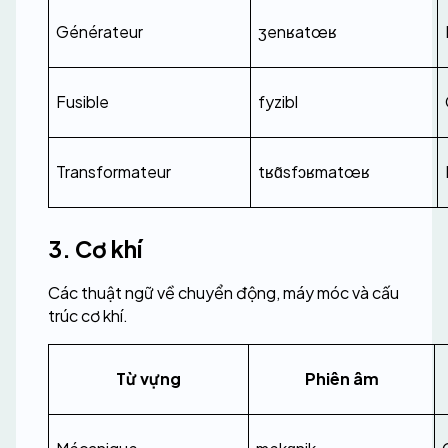
Générateur
ʒenʁatœʁ
Fusible
fyzibl
Transformateur
tʁɑ̃sfɔʁmatœʁ
3. Cơ khí
Các thuật ngữ về chuyển động, máy móc và cấu 
trúc cơ khí.
Từ vựng
Phiên âm