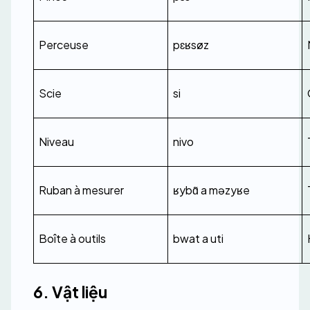
Perceuse
pɛʁsøz
Scie
si
Niveau
nivo
Ruban à mesurer
ʁybɑ̃ a məzyʁe
Boîte à outils
bwat a uti
6. Vật liệu