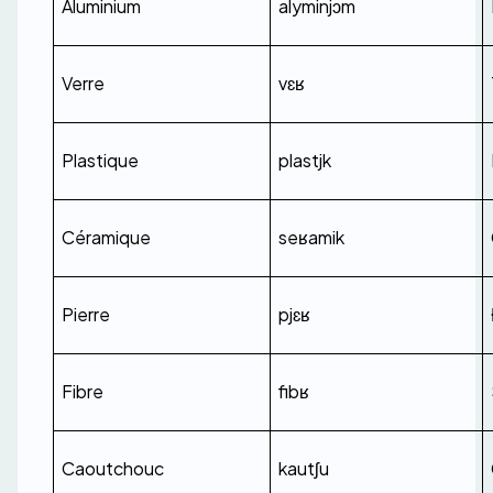
Aluminium
alyminjɔm
Verre
vɛʁ
Plastique
plastjk
Céramique
seʁamik
Pierre
pjɛʁ
Fibre
fibʁ
Caoutchouc
kautʃu